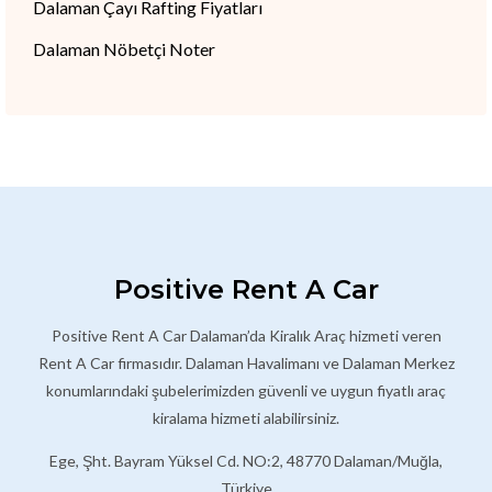
Dalaman Çayı Rafting Fiyatları
Dalaman Nöbetçi Noter
Positive Rent A Car
Positive Rent A Car Dalaman’da Kiralık Araç hizmeti veren
Rent A Car firmasıdır. Dalaman Havalimanı ve Dalaman Merkez
konumlarındaki şubelerimizden güvenli ve uygun fiyatlı araç
kiralama hizmeti alabilirsiniz.
Ege, Şht. Bayram Yüksel Cd. NO:2, 48770 Dalaman/Muğla,
Türkiye