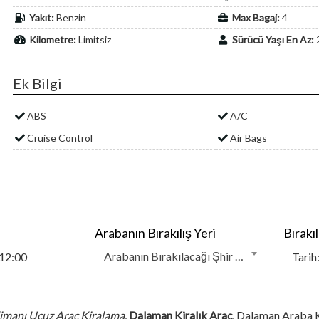
Yakıt:
Benzin
Max Bagaj:
4
Kilometre:
Limitsiz
Sürücü Yaşı En Az:
Ek Bilgi
ABS
A/C
Cruise Control
Air Bags
Arabanın Bırakılış Yeri
Bırakıl
Arabanın Bırakılacağı Şhir Ve Konum:
imanı Ucuz Araç Kiralama
,
Dalaman Kiralık Araç
, Dalaman Araba K