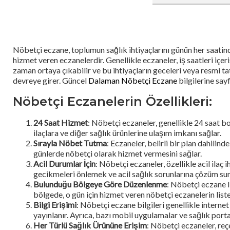
Nöbetçi eczane, toplumun sağlık ihtiyaçlarını günün her saatinde
hizmet veren eczanelerdir. Genellikle eczaneler, iş saatleri içer
zaman ortaya çıkabilir ve bu ihtiyaçların geceleri veya resmi 
devreye girer. Güncel
Dalaman Nöbetçi Eczane
bilgilerine say
Nöbetçi Eczanelerin Özellikleri:
24 Saat Hizmet
: Nöbetçi eczaneler, genellikle 24 saat b
ilaçlara ve diğer sağlık ürünlerine ulaşım imkanı sağlar.
Sırayla Nöbet Tutma
: Eczaneler, belirli bir plan dahilin
günlerde nöbetçi olarak hizmet vermesini sağlar.
Acil Durumlar İçin
: Nöbetçi eczaneler, özellikle acil ilaç
gecikmeleri önlemek ve acil sağlık sorunlarına çözüm sunma
Bulunduğu Bölgeye Göre Düzenlenme
: Nöbetçi eczane l
bölgede, o gün için hizmet veren nöbetçi eczanelerin liste
Bilgi Erişimi
: Nöbetçi eczane bilgileri genellikle internet
yayınlanır. Ayrıca, bazı mobil uygulamalar ve sağlık porta
Her Türlü Sağlık Ürününe Erişim
: Nöbetçi eczaneler, reç