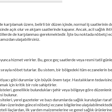
 karşılamak üzere, belirli bir düzen içinde, normal iş saatlerinin d
isinde açık olur ve akşam saatlerinde kapanır. Ancak, acil sağlık ihti
tatillerde de karşılanması gerekmektedir. İşte bu noktada nöbetçi e
famızdan ulaşabilirsiniz.
oyunca hizmet verirler. Bu, gece geç saatlerde veya resmi tatil günl
de sırayla nöbet tutarlar. Bu sistem, bir bölgedeki tüm eczanelerin bel
 ihtiyacı gibi durumlar için büyük önem taşır. Hastalıkların tedavisin
k için kritik bir role sahiptirler.
isteleri, genellikle bulundukları şehir veya bölgeye göre düzenlenir
si bulunur.
 siteleri, yerel gazeteler ve bazı durumlarda sağlık kuruluşları tara
lları üzerinden güncel nöbetçi eczane bilgilerine ulaşılabilmektedir
eteli ilaçlardan, ilk yardım malzemelerine ve genel sağlık ürünlerin