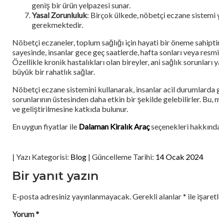
geniş bir ürün yelpazesi sunar.
Yasal Zorunluluk
: Birçok ülkede, nöbetçi eczane sistemi y
gerekmektedir.
Nöbetçi eczaneler, toplum sağlığı için hayati bir öneme sahiptir 
sayesinde, insanlar gece geç saatlerde, hafta sonları veya resmi 
Özellikle kronik hastalıkları olan bireyler, ani sağlık sorunları 
büyük bir rahatlık sağlar.
Nöbetçi eczane sistemini kullanarak, insanlar acil durumlarda ge
sorunlarının üstesinden daha etkin bir şekilde gelebilirler. Bu
ve geliştirilmesine katkıda bulunur.
En uygun fiyatlar ile
Dalaman Kiralık Araç
seçenekleri hakkında 
| Yazı Kategorisi:
Blog
| Güncelleme Tarihi:
14 Ocak 2024
Bir yanıt yazın
E-posta adresiniz yayınlanmayacak.
Gerekli alanlar
*
ile işaret
Yorum
*