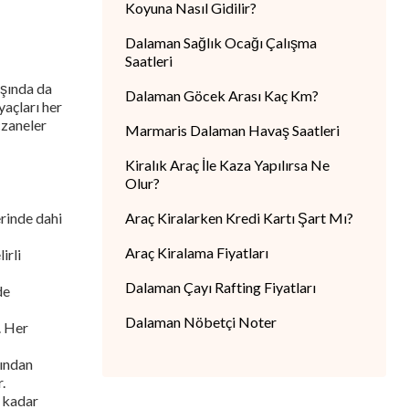
Koyuna Nasıl Gidilir?
Dalaman Sağlık Ocağı Çalışma
Saatleri
ışında da
Dalaman Göcek Arası Kaç Km?
yaçları her
czaneler
Marmaris Dalaman Havaş Saatleri
Kiralık Araç İle Kaza Yapılırsa Ne
Olur?
erinde dahi
Araç Kiralarken Kredi Kartı Şart Mı?
Araç Kiralama Fiyatları
irli
Dalaman Çayı Rafting Fiyatları
de
Dalaman Nöbetçi Noter
. Her
fından
.
e kadar