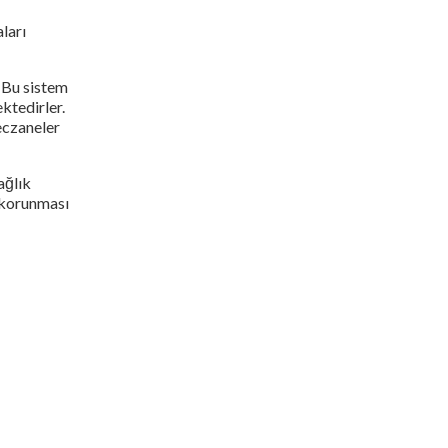
ları
. Bu sistem
ektedirler.
 eczaneler
ağlık
n korunması